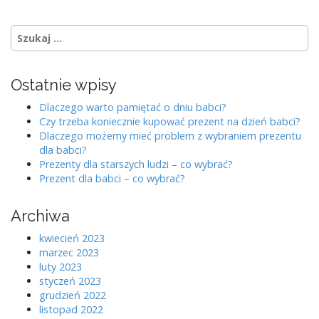
S
z
u
k
Ostatnie wpisy
a
j
Dlaczego warto pamiętać o dniu babci?
:
Czy trzeba koniecznie kupować prezent na dzień babci?
Dlaczego możemy mieć problem z wybraniem prezentu
dla babci?
Prezenty dla starszych ludzi – co wybrać?
Prezent dla babci – co wybrać?
Archiwa
kwiecień 2023
marzec 2023
luty 2023
styczeń 2023
grudzień 2022
listopad 2022