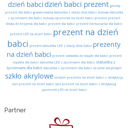
dzień babci prezent
dzień babci
gotowy
prezent dla babci
grawerowana statuetka z okazji dnia babci
ledowa statuetka
z życzeniami dla babci
ledowy upominek na dzień babci
prezent
prezent
deska do krojenia dla babci
prezent dla babci
prezent herbaciarka dla babci
prezent na dzień
prezent LED na dzień babci
babci
prezenty
prezent statuetka LED z okazji dnia babci
na dzień babci
prezent zakładka do książki dla babci
prezent
statuetka z
łopatka dla babci
statuetka LED z życzeniami dla babci
życzeniami dla babci
statuetka z życzeniami dla babci na szkle akrylowym
szkło akrylowe
szukam prezentu na dzień babci z dedykacją
tani prezent na dzień babci
tani prezent na dzień babci z dedykacją
upominek LED na dzień babci
Partner