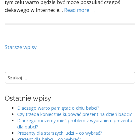
tym celu warto będzie być może poszukać czegoś
ciekawego w Internecie…
Read more →
N
Starsze wpisy
a
w
S
i
z
u
g
k
Ostatnie wpisy
a
a
j
c
Dlaczego warto pamiętać o dniu babci?
:
Czy trzeba koniecznie kupować prezent na dzień babci?
j
Dlaczego możemy mieć problem z wybraniem prezentu
dla babci?
a
Prezenty dla starszych ludzi – co wybrać?
Prezent dla babci – co wybrać?