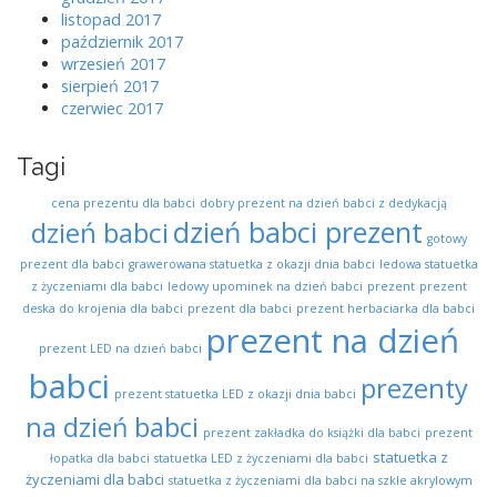
listopad 2017
październik 2017
wrzesień 2017
sierpień 2017
czerwiec 2017
Tagi
cena prezentu dla babci
dobry prezent na dzień babci z dedykacją
dzień babci prezent
dzień babci
gotowy
prezent dla babci
grawerowana statuetka z okazji dnia babci
ledowa statuetka
z życzeniami dla babci
ledowy upominek na dzień babci
prezent
prezent
deska do krojenia dla babci
prezent dla babci
prezent herbaciarka dla babci
prezent na dzień
prezent LED na dzień babci
babci
prezenty
prezent statuetka LED z okazji dnia babci
na dzień babci
prezent zakładka do książki dla babci
prezent
statuetka z
łopatka dla babci
statuetka LED z życzeniami dla babci
życzeniami dla babci
statuetka z życzeniami dla babci na szkle akrylowym