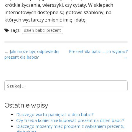
krótkie życzenia, wierszyki, czy cytaty. W sklepach
internetowych dostępne są gotowe szablony, na
których wystarczy zmienić imię i datę.
Tags:
dzień babci prezent
P
← Jaki może być odpowiedni
Prezent dla babci – co wybrać?
prezent dla babci?
→
o
s
t
n
S
a
z
u
v
k
i
Ostatnie wpisy
a
g
j
Dlaczego warto pamiętać o dniu babci?
:
a
Czy trzeba koniecznie kupować prezent na dzień babci?
Dlaczego możemy mieć problem z wybraniem prezentu
t