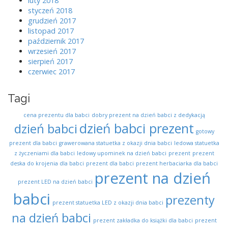
luty 2018
styczeń 2018
grudzień 2017
listopad 2017
październik 2017
wrzesień 2017
sierpień 2017
czerwiec 2017
Tagi
cena prezentu dla babci
dobry prezent na dzień babci z dedykacją
dzień babci prezent
dzień babci
gotowy
prezent dla babci
grawerowana statuetka z okazji dnia babci
ledowa statuetka
z życzeniami dla babci
ledowy upominek na dzień babci
prezent
prezent
deska do krojenia dla babci
prezent dla babci
prezent herbaciarka dla babci
prezent na dzień
prezent LED na dzień babci
babci
prezenty
prezent statuetka LED z okazji dnia babci
na dzień babci
prezent zakładka do książki dla babci
prezent